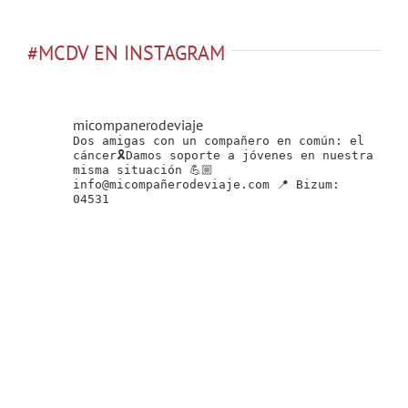
#MCDV EN INSTAGRAM
micompanerodeviaje
Dos amigas con un compañero en común: el
cáncer🎗Damos soporte a jóvenes en nuestra
misma situación 💪🏼
info@micompañerodeviaje.com
📍 Bizum:
04531