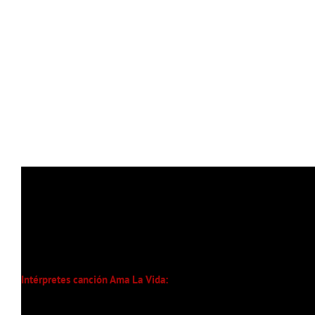
Intérpretes canción Ama La Vida:
Eric Abidal, Chenoa,
Dasoul, Lidia Guevara,