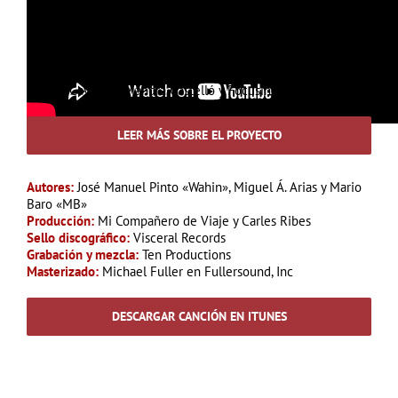
Pedro García Aguado,
Lynda Shérazade, Mister Adryano,
Nina Urgell, Clàudia Constans,
Gigi Vives, Inés Arroyo,
Lucas Lorén, Sergi Pedrero,
Belena Gaynor, Alejandra Castelló y Focusingvlogs
LEER MÁS SOBRE EL PROYECTO
Autores:
José Manuel Pinto «Wahin», Miguel Á. Arias y Mario
Baro «MB»
Producción:
Mi Compañero de Viaje y Carles Ribes
Sello discográfico:
Visceral Records
Grabación y mezcla:
Ten Productions
Masterizado:
Michael Fuller en Fullersound, Inc
DESCARGAR CANCIÓN EN ITUNES